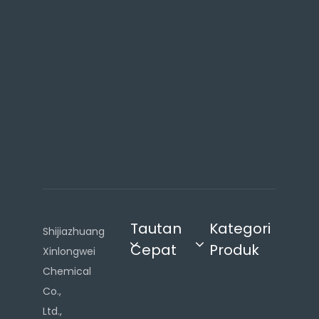
i
,
T
i
o
n
g
k
o
k
Tautan
Kategori
Shijiazhuang
Cepat
Produk
Xinlongwei
Chemical
Co.,
Ltd.,