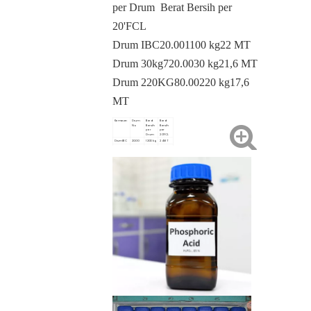
per Drum
Berat Bersih per
20'FCL
Drum IBC
20.00
1100 kg
22 MT
Drum 30kg
720.00
30 kg
21,6 MT
Drum 220KG
80.00
220 kg
17,6
MT
Kemasan
Drum
Berat
Berat
No.
Bersih
Bersih
per
per
Drum
20'FCL
Drum IBC
20.00
1200 kg
24 MT
Drum
720.00
35 kg
25,2MT
35KG
Drum
80.00
220 kg
17,6 MT
220KG