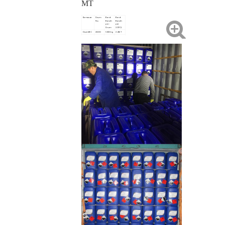
MT
Kemasan
Drum
Berat
Berat
No.
Bersih
Bersih
per
per
Drum
20'FCL
Drum IBC
20.00
1200 kg
24 MT
Drum
720.00
35 kg
25,2MT
35KG
Drum
80.00
220 kg
17,6 MT
220KG