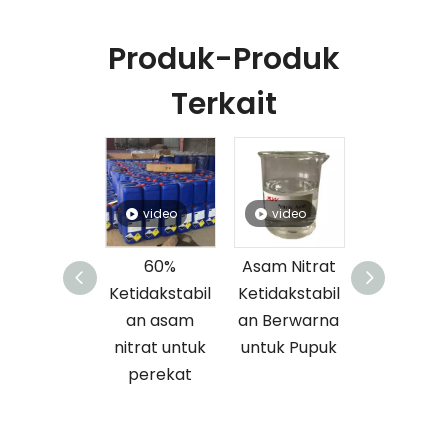
Produk-Produk
Terkait
video
video
video
video
60%
Asam Nitrat
68% Asam
Asam Nit
etidakstabil
Ketidakstabil
Nitrat Cair
Volatil
an asam
an Berwarna
untuk
Transpa
itrat untuk
untuk Pupuk
Perekat
untuk Pu
perekat