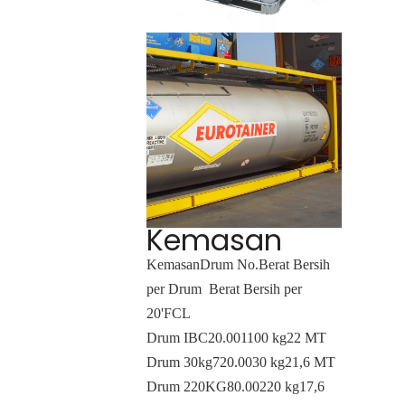
Kemasan
Kemasan
Drum No.
Berat Bersih
per Drum
Berat Bersih per
20'FCL
Drum IBC
20.00
1100 kg
22 MT
Drum 30kg
720.00
30 kg
21,6 MT
Drum 220KG
80.00
220 kg
17,6