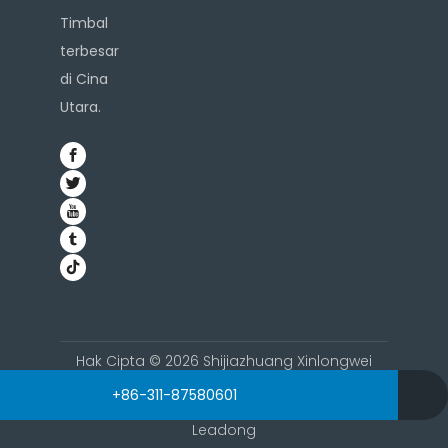
Timbal
terbesar
di Cina
Utara.
Hak Cipta ©
2026
Shijiazhuang Xinlongwei
Chemical Co., Ltd. Seluruh hak cipta.
admin@sjzxlwhg.com
+86-311-87580601
+86-18132062210
Kebijakan pribadi
|
Sitemap
| Di dukung oleh
Leadong