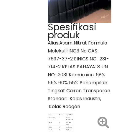
Spesifikasi
produk
Alias:Asam Nitrat Formula
Molekul:HNO3 No CAS :
7697-37-2 EINICS NO.: 231-
714-2 KELAS BAHAYA: 8 UN
NO.: 2031 Kemurnian: 68%
65% 60% 55% Penampilan:
Tingkat Cairan Transparan
Standar: Kelas Industri,
Kelas Reagen
Item
Standar
Spesifikasi
Penampilan
-
Cairan
transparan
HNO3
%
50-68%
min
HNO2
%
0,05 maks
Residu
%
0,02 maks
Pengapian