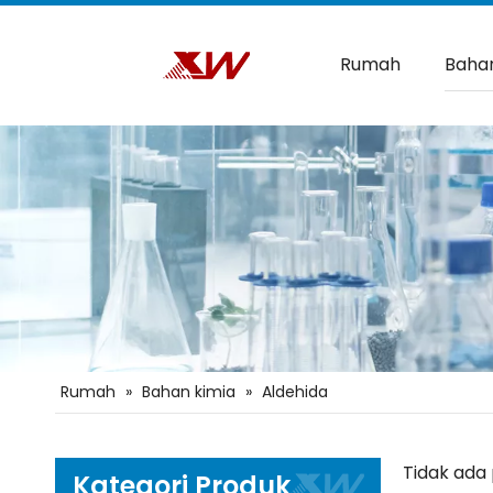
Rumah
Bahan
Rumah
»
Bahan kimia
»
Aldehida
Tidak ada
Kategori Produk