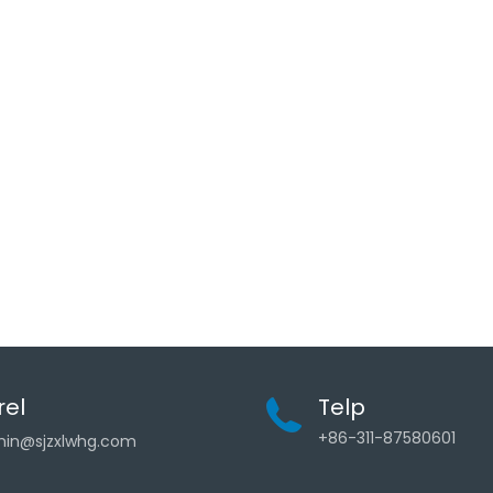
rel
Telp
+86-311-87580601
in@sjzxlwhg.com