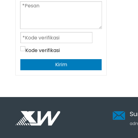
Kirim
Su
adm