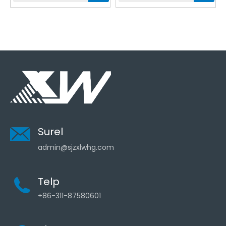
Surel
admin@sjzxlwhg.com
Telp
+86-311-87580601