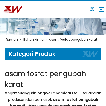
Rumah
»
Bahan kimia
»
asam fosfat pengubah karat
Kategori Produk
asam fosfat pengubah
karat
Shijiazhuang Xinlongwei Chemical Co., Ltd.
adalah
produsen dan pemasok
asam fosfat pengubah
karat
di China yang dapat grosir
asam fosfat