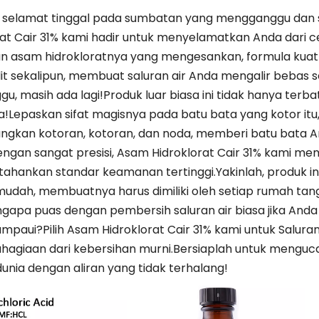
selamat tinggal pada sumbatan yang mengganggu dan sa
rat Cair 31% kami hadir untuk menyelamatkan Anda dari
n asam hidrokloratnya yang mengesankan, formula kuat
lit sekalipun, membuat saluran air Anda mengalir bebas sek
gu, masih ada lagi!Produk luar biasa ini tidak hanya terba
a!Lepaskan sifat magisnya pada batu bata yang kotor itu
ngkan kotoran, kotoran, dan noda, memberi batu bata A
engan sangat presisi, Asam Hidroklorat Cair 31% kami m
hankan standar keamanan tertinggi.Yakinlah, produk in
udah, membuatnya harus dimiliki oleh setiap rumah tan
ngapa puas dengan pembersih saluran air biasa jika Anda 
mpaui?Pilih Asam Hidroklorat Cair 31% kami untuk Salur
hagiaan dari kebersihan murni.Bersiaplah untuk mengu
unia dengan aliran yang tidak terhalang!