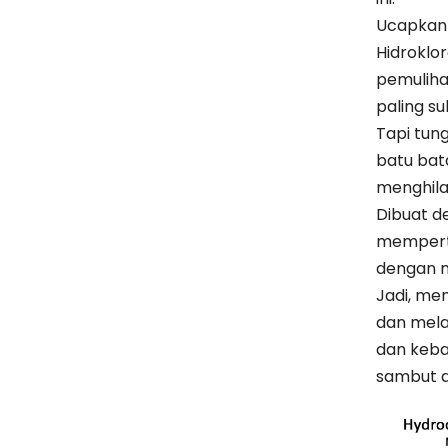
Ucapkan 
Hidroklo
pemuliha
paling su
Tapi tung
batu bat
menghila
Dibuat d
memperta
dengan m
Jadi, me
dan mela
dan keba
sambut d