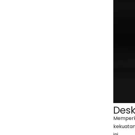
Desk
Memperke
kekuatan
ini.