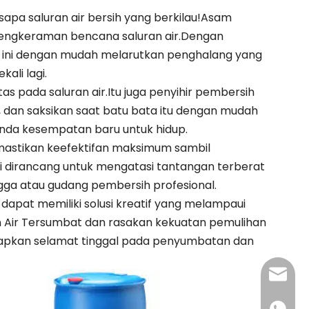
pa saluran air bersih yang berkilau!Asam
 cengkeraman bencana saluran air.Dengan
 ini dengan mudah melarutkan penghalang yang
ali lagi.
tas pada saluran air.Itu juga penyihir pembersih
, dan saksikan saat batu bata itu dengan mudah
nda kesempatan baru untuk hidup.
emastikan keefektifan maksimum sambil
i dirancang untuk mengatasi tantangan terberat
gga atau gudang pembersih profesional.
dapat memiliki solusi kreatif yang melampaui
an Air Tersumbat dan rasakan kekuatan pemulihan
capkan selamat tinggal pada penyumbatan dan
admin@