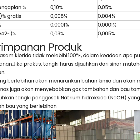
engapian %
0,10%
0,05%
)% gratis
0,008%
0,004%
%
0,0001%
0,0001%
O42-)%
0,03%
0,005%
yimpanan Produk
 asam klorida tidak melebihi 100°F, dalam keadaan apa p
nan.Jika praktis, tangki harus dijauhkan dari sinar mata
an.
ng berlebihan akan menurunkan bahan kimia dan akan 
Panas juga akan menyebabkan gas tambahan dan bau t
kan tangki penggosok Natrium hidroksida (NaOH) yang
 bau yang berlebihan.