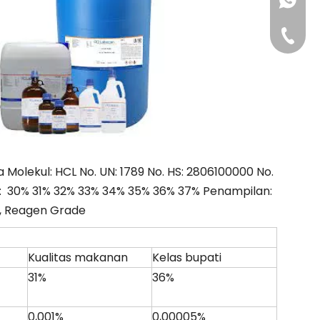
+86-181
+86-311
Molekul: HCL No. UN: 1789 No. HS: 2806100000 No.
n: 30% 31% 32% 33% 34% 35% 36% 37% Penampilan:
e, Reagen Grade
Kualitas makanan
Kelas bupati
31%
36%
0,001%
0,00005%