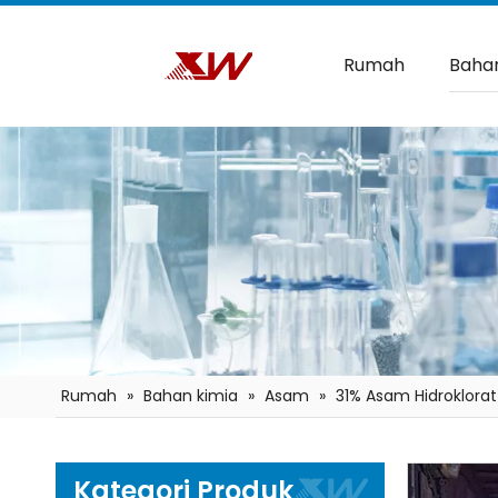
Rumah
Bahan
Rumah
»
Bahan kimia
»
Asam
»
31% Asam Hidroklorat
Kategori Produk