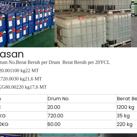
asan
rum No.
Berat Bersih per Drum
Berat Bersih per 20'FCL
20.00
1100 kg
22 MT
g
720.00
30 kg
21,6 MT
KG
80.00
220 kg
17,6 MT
n
Drum No.
Berat B
C
20.00
1200 kg
KG
720.00
35 kg
0KG
80.00
220 kg