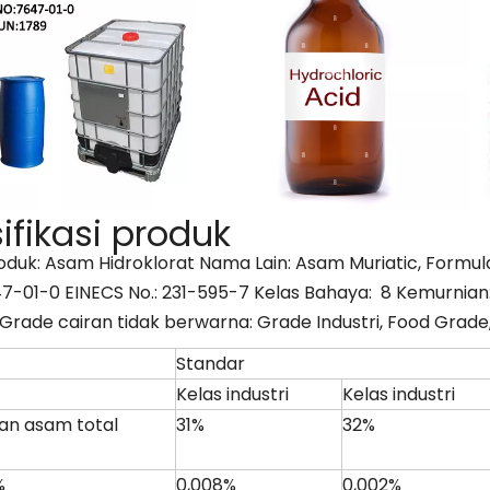
ifikasi produk
duk: Asam Hidroklorat Nama Lain: Asam Muriatic, Formula 
7-01-0 EINECS No.: 231-595-7 Kelas Bahaya: 8 Kemurnia
Grade cairan tidak berwarna: Grade Industri, Food Grad
Standar
Kelas industri
Kelas industri
an asam total
31%
32%
%
0,008%
0,002%