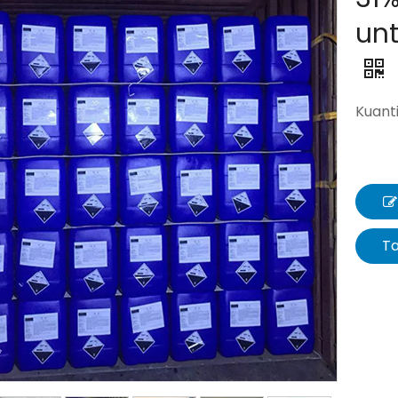
unt
Kuanti
T