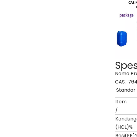
Spes
Nama Pro
CAS: 764
Standar 
Item
/
Kandung
(HCL)%
Besi(FE)