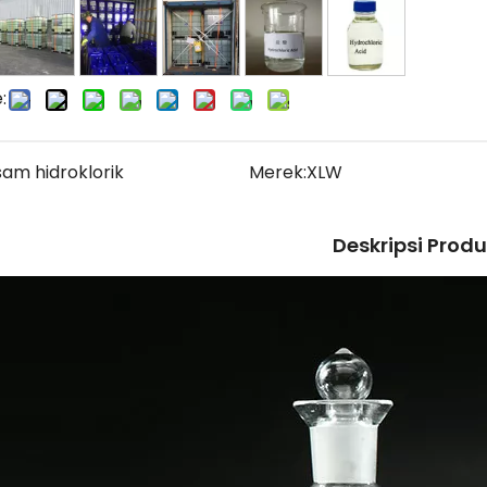
:
sam hidroklorik
Merek:
XLW
Deskripsi Prod