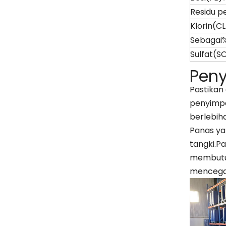
Residu p
Klorin(CL
Sebagai
Sulfat(S
Pen
Pastikan
penyimpa
berlebih
Panas ya
tangki.
membutuh
mencegah