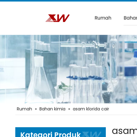
Rumah
Bahan
Rumah
»
Bahan kimia
»
asam klorida cair
asam 
Kategori Produk