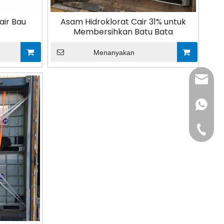
air Bau
Asam Hidroklorat Cair 31% untuk
Membersihkan Batu Bata
Menanyakan
admin@
+86-181
+86-311