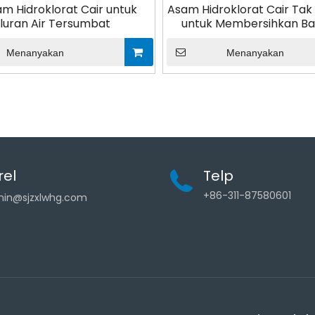
am Hidroklorat Cair untuk
Asam Hidroklorat Cair Ta
luran Air Tersumbat
untuk Membersihkan Ba
Menanyakan
Menanyakan
rel
Telp
+86-311-87580601
in@sjzxlwhg.com