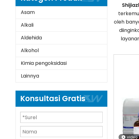
Shijia
Asam
terkemuk
oleh banya
Alkali
diingin
Aldehida
layanan
Alkohol
Kimia pengoksidasi
Lainnya
Konsultasi Gratis
video