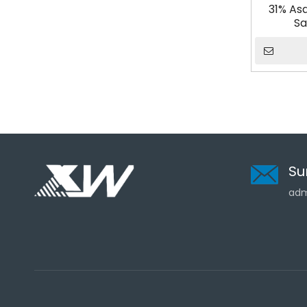
31% As
Sa
Su
adm