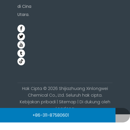
di Cina
Utara.
Hak Cipta ©
2026
Shijiazhuang Xinlongwei
Chemical Co., Ltd. Seluruh hak cipta.
Kebijakan pribadi
|
Sitemap
| Di dukung oleh
Leadong
admin@sjzxlwhg.com
+86-311-87580601
+86-18132062210