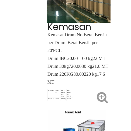
Kemasan
Kemasan
Drum No.
Berat Bersih
per Drum
Berat Bersih per
20'FCL
Drum IBC
20.00
1100 kg
22 MT
Drum 30kg
720.00
30 kg
21,6 MT
Drum 220KG
80.00
220 kg
17,6
MT
Kemasan
Drum
Berat
Berat
No.
Bersih
Bersih
per
per
Drum
20'FCL
Drum IBC
20.00
1200 kg
24 MT
Drum
720.00
35 kg
25,2MT
35KG
Drum
80.00
220 kg
17,6 MT
220KG