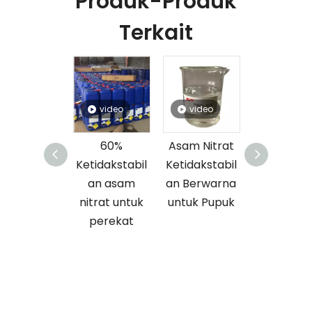
Produk-Produk
Terkait
video
video
video
video
60%
Asam Nitrat
60% Asam
68% Asa
tidakstabil
Ketidakstabil
Nitrat Cair
Nitrat Ca
an asam
an Berwarna
untuk
untuk
trat untuk
untuk Pupuk
Memurnikan
Pereka
perekat
Logam