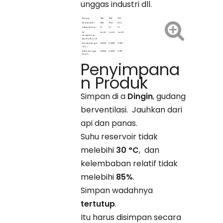
unggas industri dll.
Barang
94%
90%
85%
Keasaman% ≥
94.0
90.0
85.0
Indeks Warna ≤
10
10
10
Uji
Jernih
Jernih
Jernih
pengenceran
(Asam+Air)=1+3
Klorida, Sebagai
0.0005
0.0005
0.002
CL % ≤
Sulfat, Sebagai
0.0005
0.0005
0.001
SO4 % ≤
Logam, Sebagai
0.0001
0.0001
0.0001
Penyimpana
Fe% ≤
Tidak mudah
0.006
0.006
0.006
menguap % ≤
n Produk
Simpan di a
Dingin
, gudang
berventilasi. Jauhkan dari
api dan panas.
Suhu reservoir tidak
melebihi
30 °C
, dan
kelembaban relatif tidak
melebihi
85%
.
Simpan wadahnya
tertutup
.
Itu harus disimpan secara