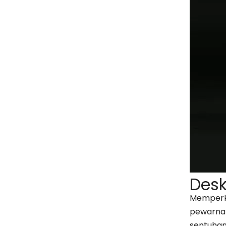
Desk
Memperke
pewarna!
sentuhan