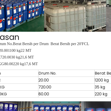
asan
rum No.
Berat Bersih per Drum
Berat Bersih per 20'FCL
20.00
1100 kg
22 MT
g
720.00
30 kg
21,6 MT
KG
80.00
220 kg
17,6 MT
n
Drum No.
Berat B
C
20.00
1200 kg
KG
720.00
35 kg
0KG
80.00
220 kg