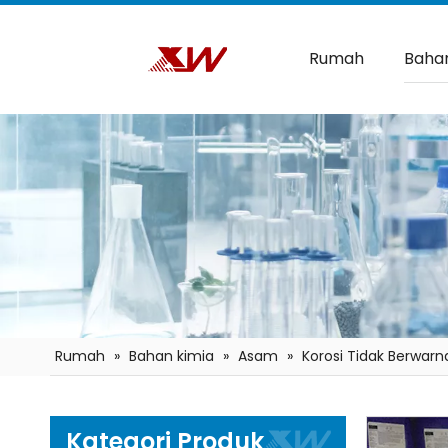
Rumah
Bahan
Rumah
»
Bahan kimia
»
Asam
»
Korosi Tidak Berwar
Kategori Produk