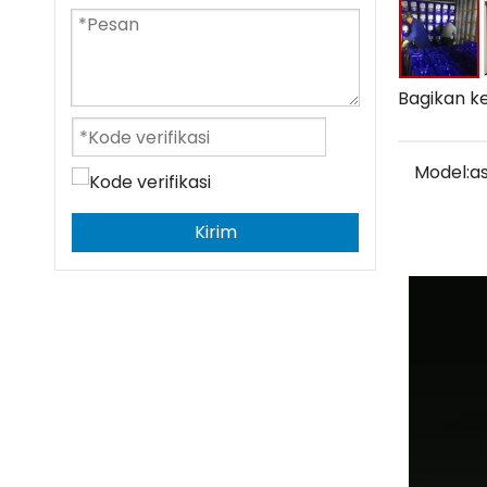
Bagikan ke
Model:
a
Kirim