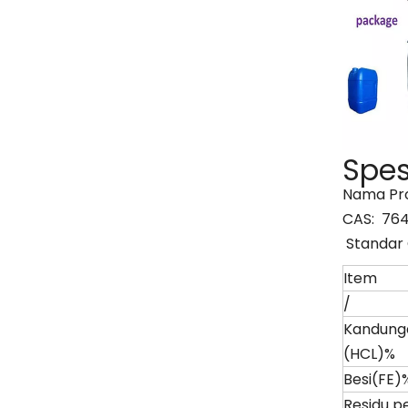
Spes
Nama Pro
CAS: 764
Standar 
Item
/
Kandung
(HCL)%
Besi(FE)
Residu p