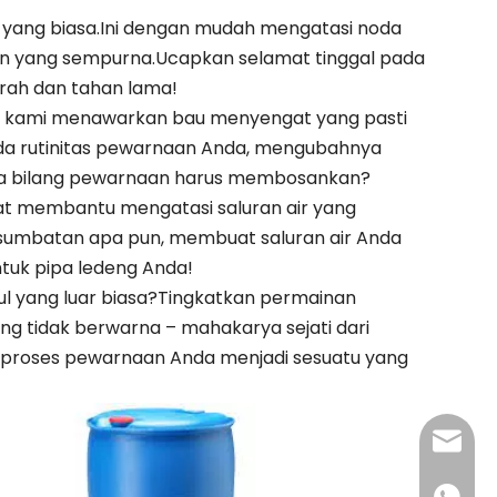
ui yang biasa.Ini dengan mudah mengatasi noda
 yang sempurna.Ucapkan selamat tinggal pada
rah dan tahan lama!
rna kami menawarkan bau menyengat yang pasti
da rutinitas pewarnaan Anda, mengubahnya
pa bilang pewarnaan harus membosankan?
pat membantu mengatasi saluran air yang
umbatan apa pun, membuat saluran air Anda
ntuk pipa ledeng Anda!
l yang luar biasa?Tingkatkan permainan
g tidak berwarna – mahakarya sejati dari
bah proses pewarnaan Anda menjadi sesuatu yang
admin@