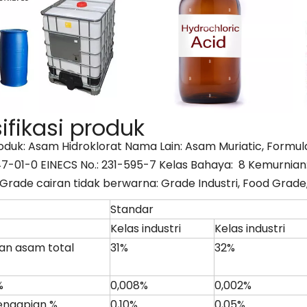
ifikasi produk
duk: Asam Hidroklorat Nama Lain: Asam Muriatic, Formula 
7-01-0 EINECS No.: 231-595-7 Kelas Bahaya: 8 Kemurnia
Grade cairan tidak berwarna: Grade Industri, Food Grad
Standar
Kelas industri
Kelas industri
an asam total
31%
32%
%
0,008%
0,002%
engapian %
0,10%
0,05%