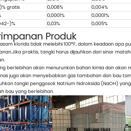
)% gratis
0,008%
0,004%
%
0,0001%
0,0001%
O42-)%
0,03%
0,005%
yimpanan Produk
 asam klorida tidak melebihi 100°F, dalam keadaan apa p
nan.Jika praktis, tangki harus dijauhkan dari sinar mata
an.
ng berlebihan akan menurunkan bahan kimia dan akan 
Panas juga akan menyebabkan gas tambahan dan bau t
kan tangki penggosok Natrium hidroksida (NaOH) yang
 bau yang berlebihan.