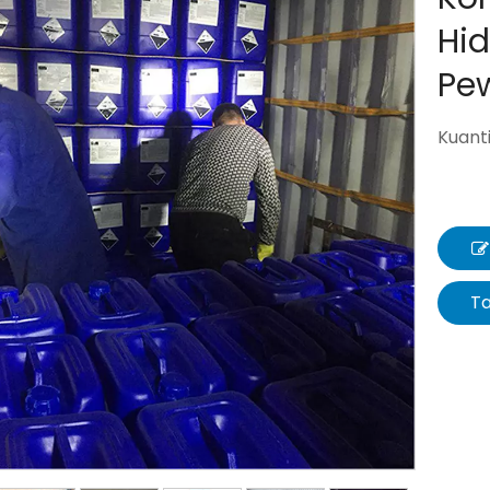
Hid
Pe
Kuanti
T