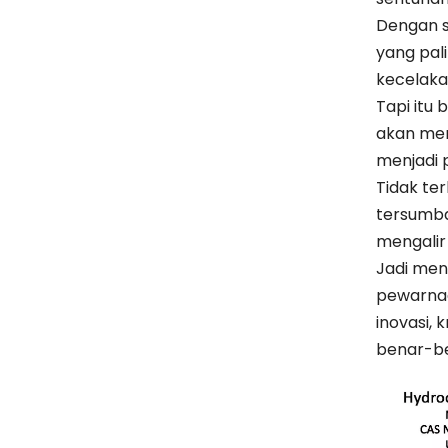
Dengan s
yang pa
kecelaka
Tapi itu
akan mem
menjadi 
Tidak te
tersumba
mengalir 
Jadi men
pewarnaa
inovasi,
benar-be