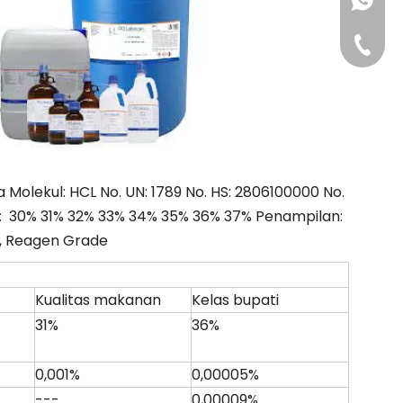
+86-181
+86-311
Molekul: HCL No. UN: 1789 No. HS: 2806100000 No.
n: 30% 31% 32% 33% 34% 35% 36% 37% Penampilan:
e, Reagen Grade
Kualitas makanan
Kelas bupati
31%
36%
0,001%
0,00005%
---
0,00009%