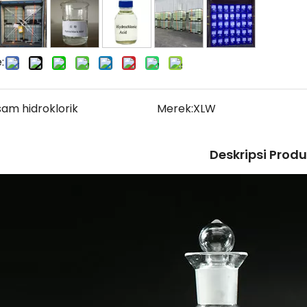
:
sam hidroklorik
Merek:
XLW
Deskripsi Prod