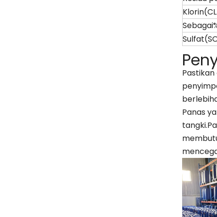
Klorin(CL
Sebagai
Sulfat(S
Pen
Pastikan
penyimpa
berlebih
Panas ya
tangki.
membutuh
mencegah