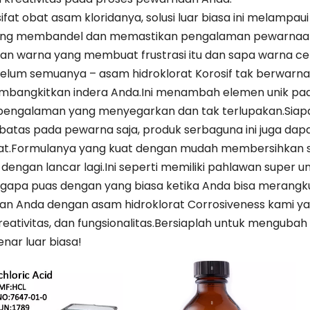
ifat obat asam kloridanya, solusi luar biasa ini melampa
ling membandel dan memastikan pengalaman pewarnaan
an warna yang membuat frustrasi itu dan sapa warna ce
 belum semuanya – asam hidroklorat Korosif tak berwa
bangkitkan indera Anda.Ini menambah elemen unik pa
pengalaman yang menyegarkan dan tak terlupakan.Sia
rbatas pada pewarna saja, produk serbaguna ini juga da
t.Formulanya yang kuat dengan mudah membersihkan s
dengan lancar lagi.Ini seperti memiliki pahlawan super u
gapa puas dengan yang biasa ketika Anda bisa merangku
n Anda dengan asam hidroklorat Corrosiveness kami yan
 kreativitas, dan fungsionalitas.Bersiaplah untuk mengu
nar luar biasa!