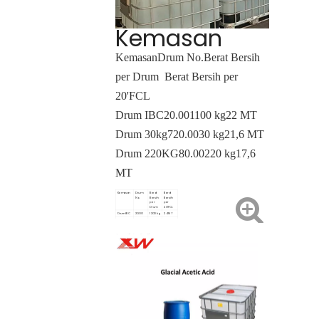
Kemasan
Kemasan
Drum No.
Berat Bersih
per Drum
Berat Bersih per
20'FCL
Drum IBC
20.00
1100 kg
22 MT
Drum 30kg
720.00
30 kg
21,6 MT
Drum 220KG
80.00
220 kg
17,6
MT
Kemasan
Drum
Berat
Berat
No.
Bersih
Bersih
per
per
Drum
20'FCL
Drum IBC
20.00
1200 kg
24 MT
Drum
720.00
35 kg
25,2MT
35KG
Drum
80.00
220 kg
17,6 MT
220KG