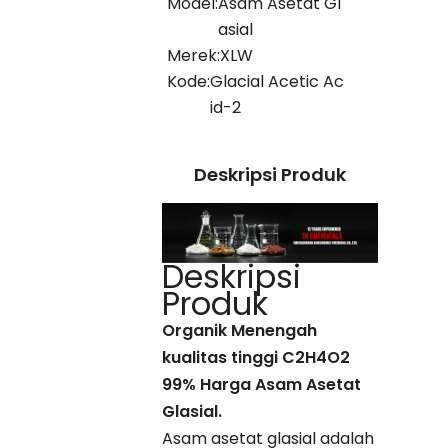
Model:
Asam Asetat Gl
asial
Merek:
XLW
Kode:
Glacial Acetic Ac
id-2
Deskripsi Produk
Deskripsi
Produk
Organik Menengah
kualitas tinggi C2H4O2
99% Harga Asam Asetat
Glasial.
Asam asetat glasial adalah