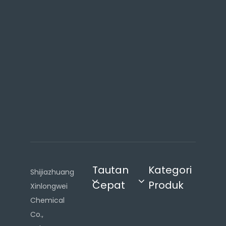
e
i
,
T
i
o
n
g
k
o
k
Tautan
Kategori
Shijiazhuang
Cepat
Produk
Xinlongwei
Chemical
Co.,