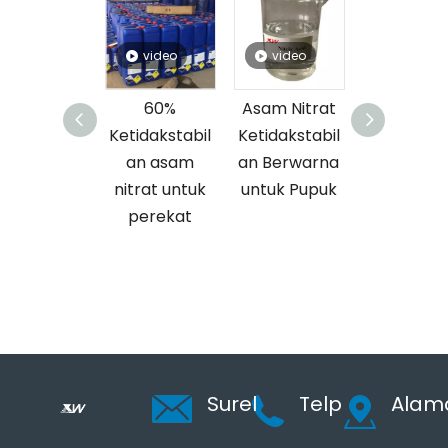
eo
video
video
video
nitrat
60%
Asam Nitrat
60% Asam
ir
Ketidakstabil
Ketidakstabil
Nitrat Cair
paran
an asam
an Berwarna
untuk
tuk
nitrat untuk
untuk Pupuk
Memurnikan
ujian
perekat
Logam
at
Surel
Telp
Alam
+
K
a