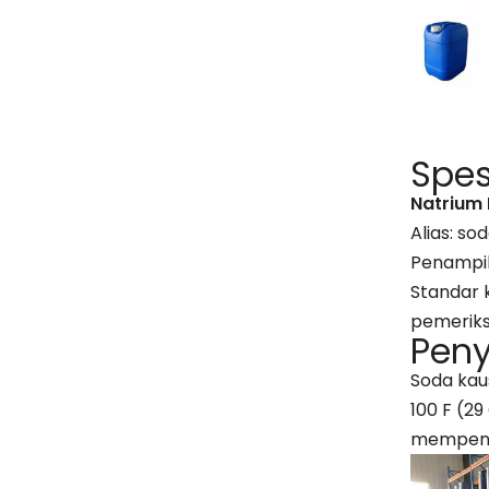
Spes
Natrium 
Alias: so
Penampila
Standar 
pemeriks
Pen
Soda kau
100 F (29
mempenga