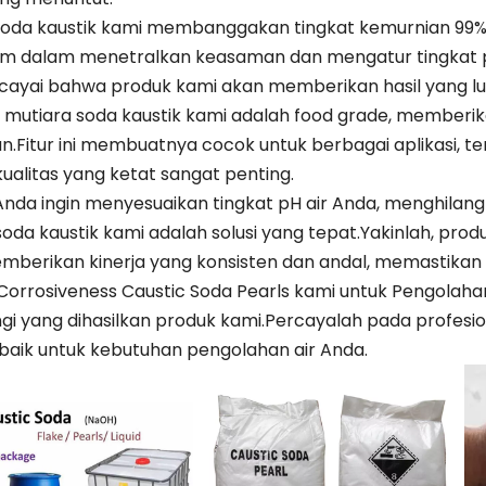
soda kaustik kami membanggakan tingkat kemurnian 99
 dalam menetralkan keasaman dan mengatur tingkat pH.
yai bahwa produk kami akan memberikan hasil yang lua
tu, mutiara soda kaustik kami adalah food grade, membe
.Fitur ini membuatnya cocok untuk berbagai aplikasi, 
ualitas yang ketat sangat penting.
nda ingin menyesuaikan tingkat pH air Anda, menghilan
oda kaustik kami adalah solusi yang tepat.Yakinlah, prod
mberikan kinerja yang konsisten dan andal, memastikan h
 Corrosiveness Caustic Soda Pearls kami untuk Pengolahan 
ngi yang dihasilkan produk kami.Percayalah pada profes
erbaik untuk kebutuhan pengolahan air Anda.