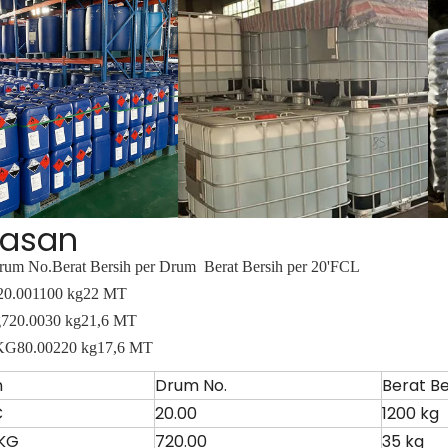
asan
rum No.
Berat Bersih per Drum
Berat Bersih per 20'FCL
20.00
1100 kg
22 MT
g
720.00
30 kg
21,6 MT
KG
80.00
220 kg
17,6 MT
n
Drum No.
Berat B
C
20.00
1200 kg
KG
720.00
35 kg