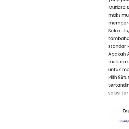
Mutiara 
maksimum
memperca
Selain i
tambahan
standar k
Apakah A
mutiara s
untuk me
Pilih 99%
tertandi
solusi t