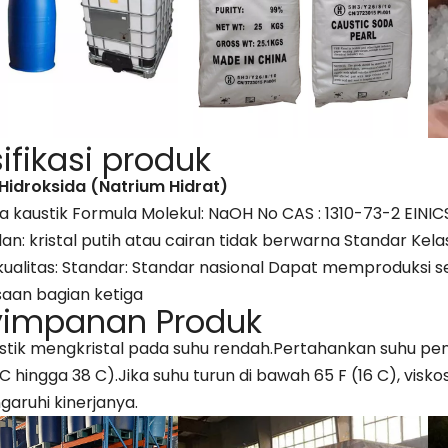
ifikasi produk
Hidroksida (Natrium Hidrat)
da kaustik Formula Molekul: NaOH No CAS : 1310-73-2 EINIC
n: kristal putih atau cairan tidak berwarna Standar Kelas
kualitas: Standar: Standar nasional Dapat memproduksi 
aan bagian ketiga
yimpanan Produk
stik mengkristal pada suhu rendah.Pertahankan suhu pen
 C hingga 38 C).Jika suhu turun di bawah 65 F (16 C), vis
ruhi kinerjanya.