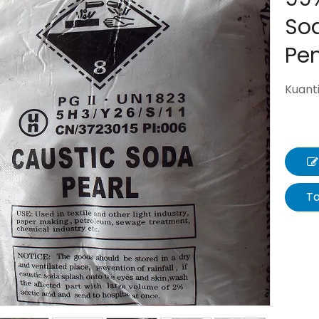
Sod
Pe
Kuanti
T