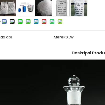
:
oda api
Merek:
XLW
Deskripsi Prod