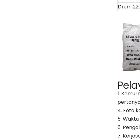
Drum 22
Pela
1. Kemurn
pertanya
4. Foto 
5. Waktu
6. Penga
7. Kerja