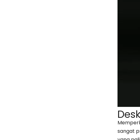
Desk
Memperke
sangat pr
yang pal