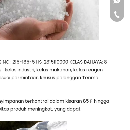
+86-181
+86-311
S NO.: 215-185-5 HS: 2815110000 KELAS BAHAYA: 8
: kelas industri, kelas makanan, kelas reagen
sesuai permintaan khusus pelanggan Terima
yimpanan terkontrol dalam kisaran 85 F hingga
kositas produk meningkat, yang dapat