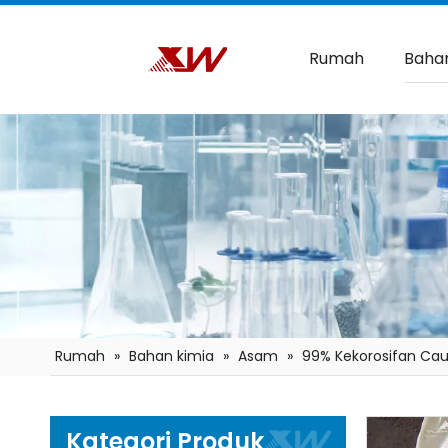
Rumah
Bahan
Rumah
»
Bahan kimia
»
Asam
»
99% Kekorosifan Caus
Kategori Produk