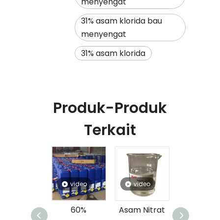
menyengat
31% asam klorida bau
menyengat
31% asam klorida
Produk-Produk
Terkait
video
video
video
video
60%
Asam Nitrat
60% Asam
68% Asa