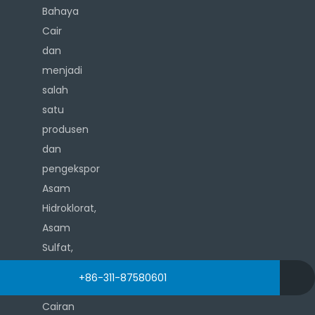
Bahaya
Cair
dan
menjadi
salah
satu
produsen
dan
pengekspor
Asam
Hidroklorat,
Asam
Sulfat,
Hidrogen
admin@sjzxlwhg.com
+86-311-87580601
+86-18132062210
Peroksida,
Cairan