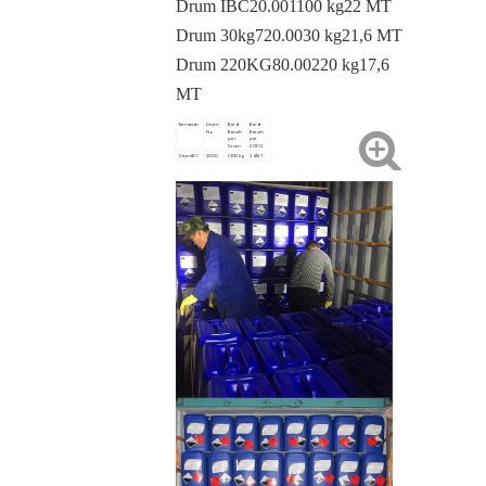
Drum IBC
20.00
1100 kg
22 MT
Drum 30kg
720.00
30 kg
21,6 MT
Drum 220KG
80.00
220 kg
17,6
MT
Kemasan
Drum
Berat
Berat
No.
Bersih
Bersih
per
per
Drum
20'FCL
Drum IBC
20.00
1200 kg
24 MT
Drum
720.00
35 kg
25,2MT
35KG
Drum
80.00
220 kg
17,6 MT
220KG