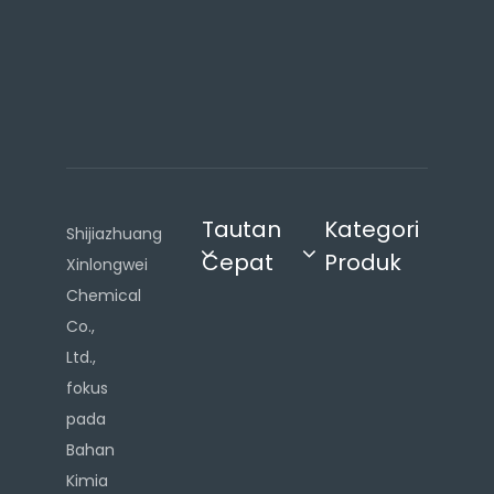
n
g
k
o
k
Tautan
Kategori
Shijiazhuang
Cepat
Produk
Xinlongwei
Chemical
Co.,
Ltd.,
fokus
pada
Bahan
Kimia