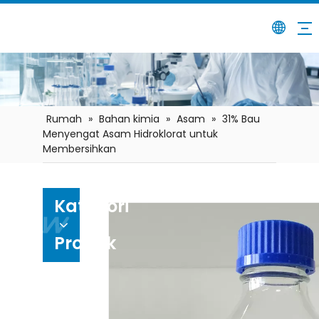
Rumah
»
Bahan kimia
»
Asam
»
31% Bau
Menyengat Asam Hidroklorat untuk
Membersihkan
Kategori
Produk