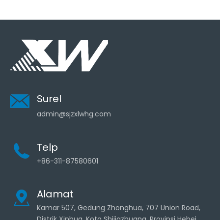
Surel
admin@sjzxlwhg.com
Telp
+86-311-87580601
Alamat
Kamar 507, Gedung Zhonghua, 707 Union Road,
Distrik Xinhua, Kota Shijiazhuang, Provinsi Hebei,