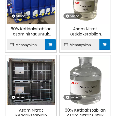
video
video
60% Ketidakstabilan
Asam Nitrat
asam nitrat untuk
Ketidakstabilan
perekat
Berwarna untuk Pupuk
Menanyakan
Menanyakan
video
video
Asam Nitrat
60% Ketidakstabilan
Ketidakstabilan
Asam Nitrat untuk